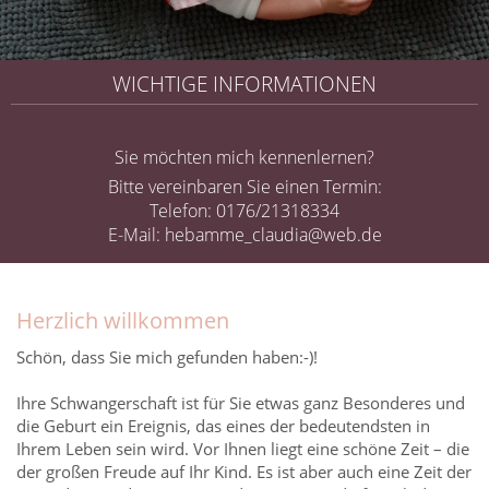
WICHTIGE INFORMATIONEN
Sie möchten mich kennenlernen?
Bitte vereinbaren Sie einen Termin:
Telefon: 0176/21318334
E-Mail:
hebamme_claudia@web.de
Herzlich willkommen
Schön, dass Sie mich gefunden haben:-)!
Ihre Schwangerschaft ist für Sie etwas ganz Besonderes und
die Geburt ein Ereignis, das eines der bedeutendsten in
Ihrem Leben sein wird. Vor Ihnen liegt eine schöne Zeit – die
der großen Freude auf Ihr Kind. Es ist aber auch eine Zeit der