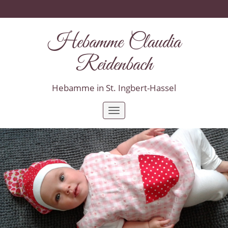
Hebamme Claudia
Reidenbach
Hebamme in St. Ingbert-Hassel
Toggle
navigation