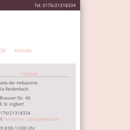
Tel. 0176/21318334
GB
Kontakt
Kontakt
eite der Hebamme
dia Reidenbach
Brauner-Str. 46
 St. Ingbert
 0176/21318334
l:
hebamme_claudia@web.de
R 8:00-13:00 Uhr