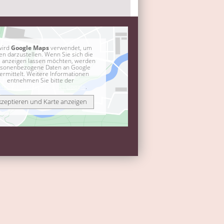
wird
Google Maps
verwendet, um
en darzustellen. Wenn Sie sich die
e anzeigen lassen möchten, werden
sonenbezogene Daten an Google
ermittelt. Weitere Informationen
entnehmen Sie bitte der
atenschutzerklärung bei Google
.
kzeptieren und Karte anzeigen