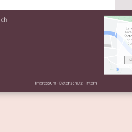
ach
Es 
Kart
Kart
per
üb
D
A
Impressum
·
Datenschutz
·
Intern