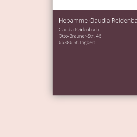
Hebamme Claudia Reidenb
Claudia Reidenbach
Otto-Brauner-Str. 46
66386 St. Ingbert