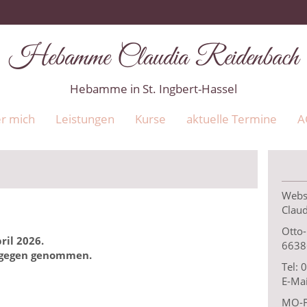
Hebamme Claudia Reidenbach
Hebamme in St. Ingbert-Hassel
r mich
Leistungen
Kurse
aktuelle Termine
A
Webs
Clau
Otto-
ril 2026.
66386
tgegen genommen.
Tel:
E-Mai
MO-F